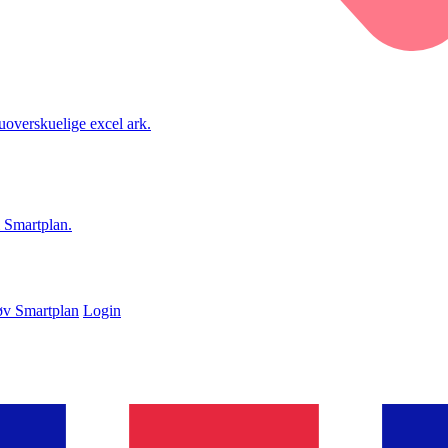
 uoverskuelige excel ark.
i Smartplan.
øv Smartplan
Login