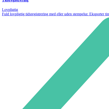
Tidsregistrering
Lovpligtig
Fuld lovpligtig tidsregistrering med eller uden stempelur. Eksporter tim