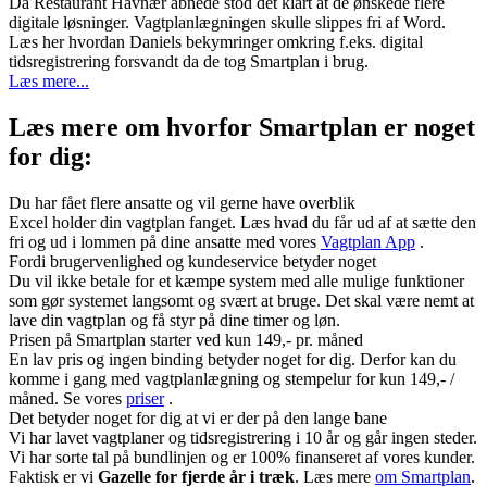
Da Restaurant Havnær åbnede stod det klart at de ønskede flere
digitale løsninger. Vagtplanlægningen skulle slippes fri af Word.
Læs her hvordan Daniels bekymringer omkring f.eks. digital
tidsregistrering forsvandt da de tog Smartplan i brug.
Læs mere...
Læs mere om hvorfor Smartplan er noget
for dig:
Du har fået flere ansatte og vil gerne have overblik
Excel holder din vagtplan fanget. Læs hvad du får ud af at sætte den
fri og ud i lommen på dine ansatte med vores
Vagtplan App
.
Fordi brugervenlighed og kundeservice betyder noget
Du vil ikke betale for et kæmpe system med alle mulige funktioner
som gør systemet langsomt og svært at bruge. Det skal være nemt at
lave din vagtplan og få styr på dine timer og løn.
Prisen på Smartplan starter ved kun 149,- pr. måned
En lav pris og ingen binding betyder noget for dig. Derfor kan du
komme i gang med vagtplanlægning og stempelur for kun 149,- /
måned. Se vores
priser
.
Det betyder noget for dig at vi er der på den lange bane
Vi har lavet vagtplaner og tidsregistrering i 10 år og går ingen steder.
Vi har sorte tal på bundlinjen og er 100% finanseret af vores kunder.
Faktisk er vi
Gazelle for fjerde år i træk
. Læs mere
om Smartplan
.