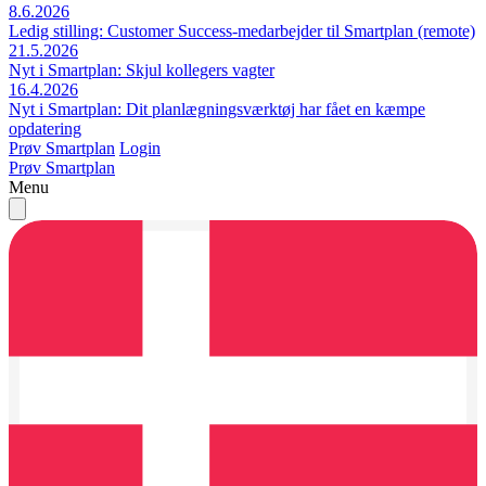
8.6.2026
Ledig stilling: Customer Success-medarbejder til Smartplan (remote)
21.5.2026
Nyt i Smartplan: Skjul kollegers vagter
16.4.2026
Nyt i Smartplan: Dit planlægningsværktøj har fået en kæmpe
opdatering
Prøv Smartplan
Login
Prøv Smartplan
Menu