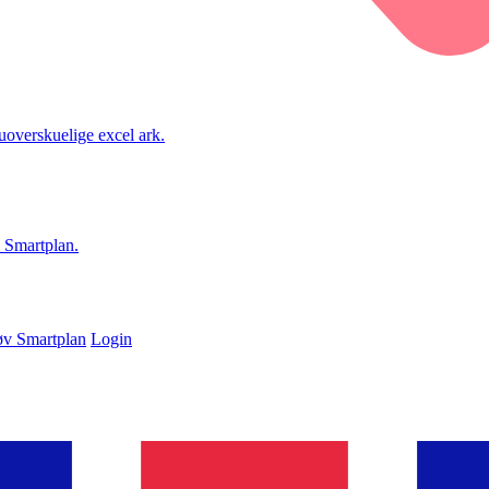
 uoverskuelige excel ark.
i Smartplan.
øv Smartplan
Login