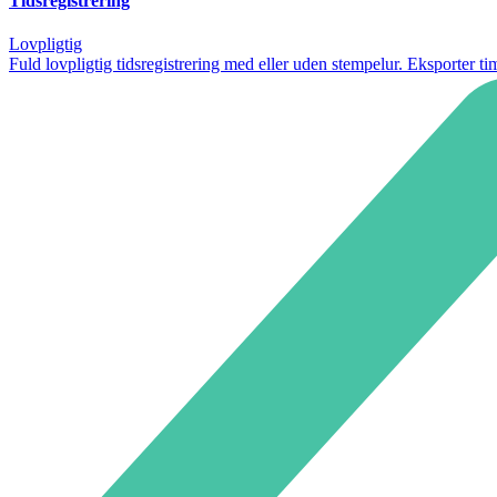
Tidsregistrering
Lovpligtig
Fuld lovpligtig tidsregistrering med eller uden stempelur. Eksporter tim