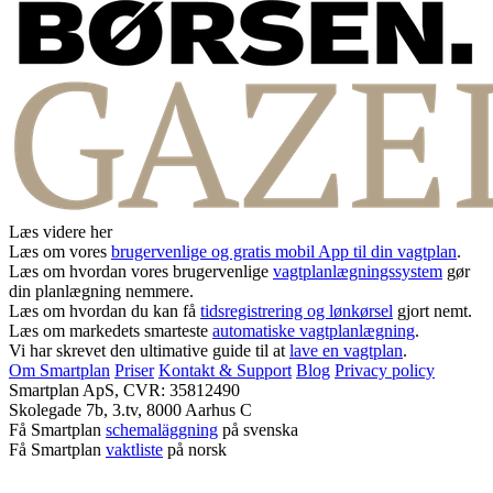
Læs videre her
Læs om vores
brugervenlige og gratis mobil App til din vagtplan
.
Læs om hvordan vores brugervenlige
vagtplanlægningssystem
gør
din planlægning nemmere.
Læs om hvordan du kan få
tidsregistrering og lønkørsel
gjort nemt.
Læs om markedets smarteste
automatiske vagtplanlægning
.
Vi har skrevet den ultimative guide til at
lave en vagtplan
.
Om Smartplan
Priser
Kontakt & Support
Blog
Privacy policy
Smartplan ApS, CVR: 35812490
Skolegade 7b, 3.tv, 8000 Aarhus C
Få Smartplan
schemaläggning
på svenska
Få Smartplan
vaktliste
på norsk