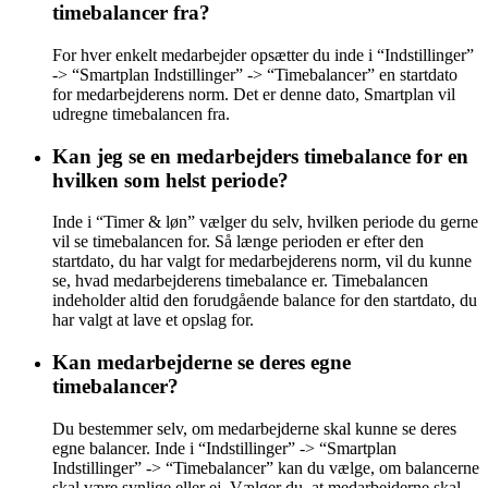
timebalancer fra?
For hver enkelt medarbejder opsætter du inde i “Indstillinger”
-> “Smartplan Indstillinger” -> “Timebalancer” en startdato
for medarbejderens norm. Det er denne dato, Smartplan vil
udregne timebalancen fra.
Kan jeg se en medarbejders timebalance for en
hvilken som helst periode?
Inde i “Timer & løn” vælger du selv, hvilken periode du gerne
vil se timebalancen for. Så længe perioden er efter den
startdato, du har valgt for medarbejderens norm, vil du kunne
se, hvad medarbejderens timebalance er. Timebalancen
indeholder altid den forudgående balance for den startdato, du
har valgt at lave et opslag for.
Kan medarbejderne se deres egne
timebalancer?
Du bestemmer selv, om medarbejderne skal kunne se deres
egne balancer. Inde i “Indstillinger” -> “Smartplan
Indstillinger” -> “Timebalancer” kan du vælge, om balancerne
skal være synlige eller ej. Vælger du, at medarbejderne skal