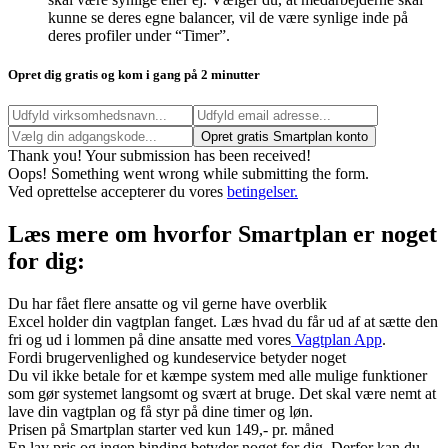
kunne se deres egne balancer, vil de være synlige inde på
deres profiler under “Timer”.
Opret dig gratis og kom i gang på 2 minutter
Thank you! Your submission has been received!
Oops! Something went wrong while submitting the form.
Ved oprettelse accepterer du vores
betingelser.
Læs mere om hvorfor Smartplan er noget
for dig:
Du har fået flere ansatte og vil gerne have overblik
Excel holder din vagtplan fanget. Læs hvad du får ud af at sætte den
fri og ud i lommen på dine ansatte med vores
Vagtplan App
.
Fordi brugervenlighed og kundeservice betyder noget
Du vil ikke betale for et kæmpe system med alle mulige funktioner
som gør systemet langsomt og svært at bruge. Det skal være nemt at
lave din vagtplan og få styr på dine timer og løn.
Prisen på Smartplan starter ved kun 149,- pr. måned
En lav pris og ingen binding betyder noget for dig. Derfor kan du