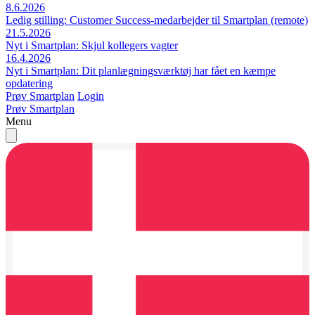
8.6.2026
Ledig stilling: Customer Success-medarbejder til Smartplan (remote)
21.5.2026
Nyt i Smartplan: Skjul kollegers vagter
16.4.2026
Nyt i Smartplan: Dit planlægningsværktøj har fået en kæmpe
opdatering
Prøv Smartplan
Login
Prøv Smartplan
Menu