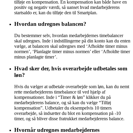
tilføje en kompensation. En kompensation kan både have en
positiv og negativ værdi, så uanset hvad medarbejderens
startsaldo er, kan du tilføje den til Smartplan.
Hvordan udregnes balancen?
Du bestemmer selv, hvordan medarbejdernes timebalancer
skal udregnes. Inde i indstillingerne på din konto kan du enten
vælge, at balancen skal udregnes med ‘Afholdte timer minus
normen’, ‘Planlagte timer minus normen’ eller ‘Afholdte timer
minus planlagte timer’.
Hvad sker der, hvis overarbejde udbetales som
løn?
Hvis du vælger at udbetale overarbejde som løn, kan du nemt
rette medarbejderens timebalance til ved hjælp af
kompensationer. Inde i “Timer & løn” klikker du på
medarbejderens balance, og så kan du vælge “Tilføj
kompensation”. Udbetaler du eksempelvis 10 timers
overarbejde, så indsætter du blot en kompensation på -10
timer, og så bliver disse fratrukket medarbejderens balance.
Hvornår udregnes medarbejdernes