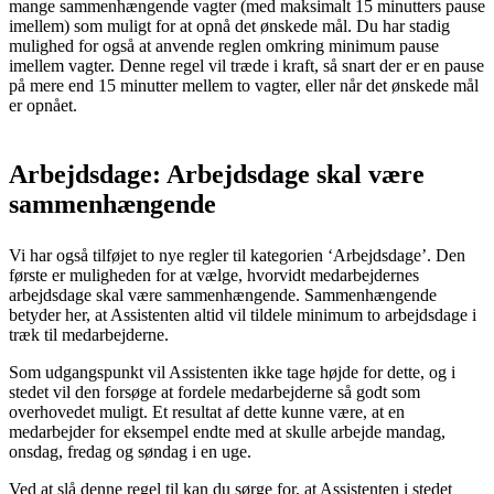
mange sammenhængende vagter (med maksimalt 15 minutters pause
imellem) som muligt for at opnå det ønskede mål. Du har stadig
mulighed for også at anvende reglen omkring minimum pause
imellem vagter. Denne regel vil træde i kraft, så snart der er en pause
på mere end 15 minutter mellem to vagter, eller når det ønskede mål
er opnået.
Arbejdsdage: Arbejdsdage skal være
sammenhængende
Vi har også tilføjet to nye regler til kategorien ‘Arbejdsdage’. Den
første er muligheden for at vælge, hvorvidt medarbejdernes
arbejdsdage skal være sammenhængende. Sammenhængende
betyder her, at Assistenten altid vil tildele minimum to arbejdsdage i
træk til medarbejderne.
Som udgangspunkt vil Assistenten ikke tage højde for dette, og i
stedet vil den forsøge at fordele medarbejderne så godt som
overhovedet muligt. Et resultat af dette kunne være, at en
medarbejder for eksempel endte med at skulle arbejde mandag,
onsdag, fredag og søndag i en uge.
Ved at slå denne regel til kan du sørge for, at Assistenten i stedet