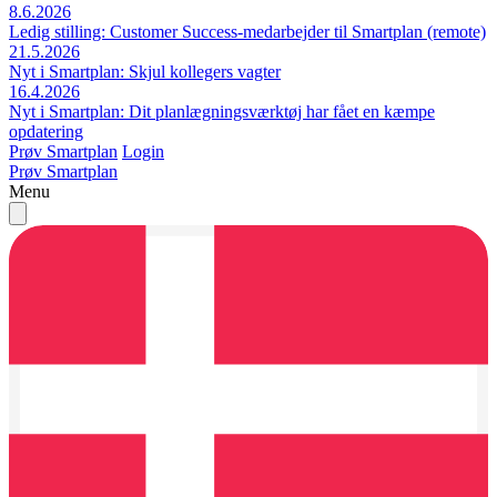
8.6.2026
Ledig stilling: Customer Success-medarbejder til Smartplan (remote)
21.5.2026
Nyt i Smartplan: Skjul kollegers vagter
16.4.2026
Nyt i Smartplan: Dit planlægningsværktøj har fået en kæmpe
opdatering
Prøv Smartplan
Login
Prøv Smartplan
Menu