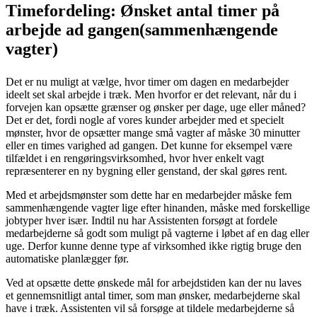
Timefordeling: Ønsket antal timer på
arbejde ad gangen(sammenhængende
vagter)
Det er nu muligt at vælge, hvor timer om dagen en medarbejder
ideelt set skal arbejde i træk. Men hvorfor er det relevant, når du i
forvejen kan opsætte grænser og ønsker per dage, uge eller måned?
Det er det, fordi nogle af vores kunder arbejder med et specielt
mønster, hvor de opsætter mange små vagter af måske 30 minutter
eller en times varighed ad gangen. Det kunne for eksempel være
tilfældet i en rengøringsvirksomhed, hvor hver enkelt vagt
repræsenterer en ny bygning eller genstand, der skal gøres rent.
Med et arbejdsmønster som dette har en medarbejder måske fem
sammenhængende vagter lige efter hinanden, måske med forskellige
jobtyper hver især. Indtil nu har Assistenten forsøgt at fordele
medarbejderne så godt som muligt på vagterne i løbet af en dag eller
uge. Derfor kunne denne type af virksomhed ikke rigtig bruge den
automatiske planlægger før.
Ved at opsætte dette ønskede mål for arbejdstiden kan der nu laves
et gennemsnitligt antal timer, som man ønsker, medarbejderne skal
have i træk. Assistenten vil så forsøge at tildele medarbejderne så