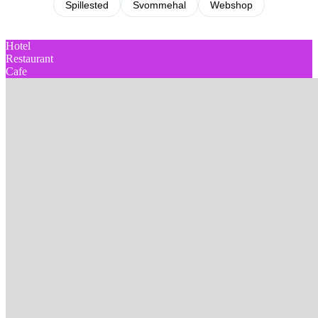
Spillested
Svommehal
Webshop
Hotel
Restaurant
Cafe