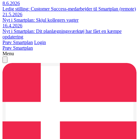
8.6.2026
Ledig stilling: Customer Success-medarbejder til Smartplan (remote)
21.5.2026
Nyt i Smartplan: Skjul kollegers vagter
16.4.2026
Nyt i Smartplan: Dit planlægningsværktøj har fået en kæmpe
opdatering
Prøv Smartplan
Login
Prøv Smartplan
Menu