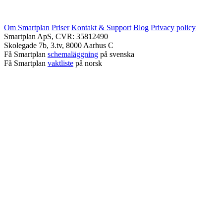
Om Smartplan
Priser
Kontakt & Support
Blog
Privacy policy
Smartplan ApS, CVR: 35812490
Skolegade 7b, 3.tv, 8000 Aarhus C
Få Smartplan
schemaläggning
på svenska
Få Smartplan
vaktliste
på norsk